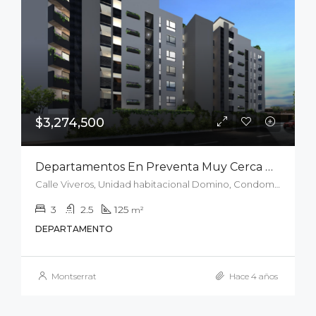
$3,274,500
Departamentos En Preventa Muy Cerca Del Parque Tangamanga 1
Calle Viveros, Unidad habitacional Domino, Condominios Dominó, San Luis Potosí, Municipio de San Luis Potosí, San Luis Potosí, 78290, México
3
2.5
125
m²
DEPARTAMENTO
Montserrat
Hace 4 años