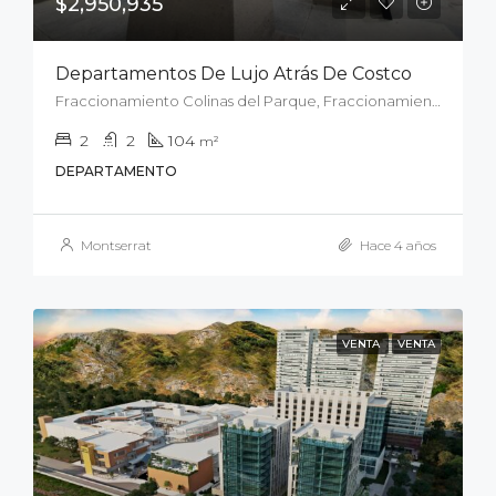
$2,950,935
Departamentos De Lujo Atrás De Costco
Fraccionamiento Colinas del Parque, Fraccionamiento Rinconada del Parque, San Luis Potosí, Municipio de San Luis Potosí, San Luis Potosí, 78294, México
2
2
104
m²
DEPARTAMENTO
Montserrat
Hace 4 años
VENTA
VENTA