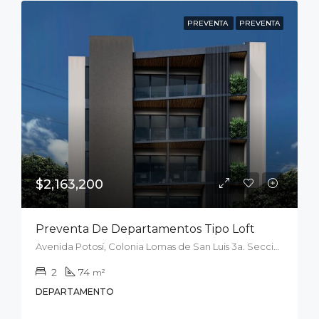
PREVENTA
PREVENTA
$2,163,200
Preventa De Departamentos Tipo Loft
Avenida Potosí, Colonia Lomas de San Luis 3a. Sección, San Luis Potosí, Municipio de San Luis Potosí, San Luis Potosí, 78210, México
2
74
m²
DEPARTAMENTO