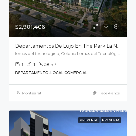
$2,901,406
Departamentos De Lujo En The Park La Nueva Zona Residencia En San Luis
lomas del tecnologico, Colonia Lomas del Tecnológico, San Luis Potosí, Municipio de San Luis Potosí, San Luis Potosí, 78215, México
1
1
58
m²
DEPARTAMENTO, LOCAL COMERCIAL
Montserrat
Hace 4 años
PREVENTA
PREVENTA