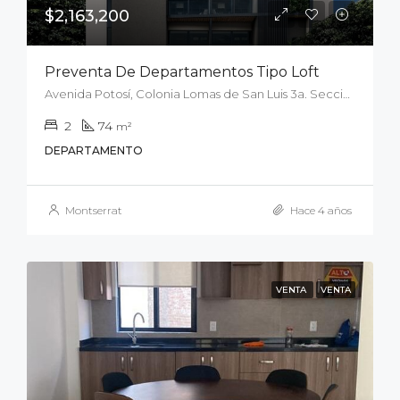
$2,163,200
Preventa De Departamentos Tipo Loft
Avenida Potosí, Colonia Lomas de San Luis 3a. Sección, San Luis Potosí, Municipio de San Luis Potosí, San Luis Potosí, 78210, México
2
74
m²
DEPARTAMENTO
Montserrat
Hace 4 años
VENTA
VENTA