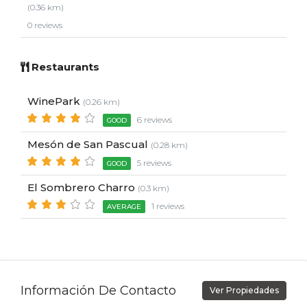
(0.36 km)
0 reviews
Restaurants
WinePark
(0.26 km)
6 reviews
GOOD
Mesón de San Pascual
(0.28 km)
5 reviews
GOOD
El Sombrero Charro
(0.3 km)
1 reviews
AVERAGE
Información De Contacto
Ver Propiedades