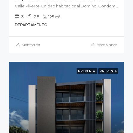
Calle Viveros, Unidad habitacional Domino, Condominios Dominó, San Luis Potosí, Municipio de San Luis Potosí, San Luis Potosí, 78290, México
3
2.5
125
m²
DEPARTAMENTO
Montserrat
Hace 4 años
PREVENTA
PREVENTA