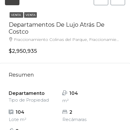
VENTA
VENTA
Departamentos De Lujo Atrás De
Costco
Fraccionamiento Colinas del Parque, Fraccionamiento Rinconada del Parque, San Luis Potosí, Municipio de San Luis Potosí, San Luis Potosí, 78294, México
$2,950,935
Resumen
Departamento
104
Tipo de Propiedad
m²
104
2
Lote m²
Recámaras