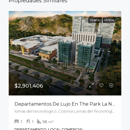
Propiedades Similares
VENTA
VENTA
$2,901,406
Departamentos De Lujo En The Park La Nueva Zona Residencia En San Luis
lomas del tecnologico, Colonia Lomas del Tecnológico, San Luis Potosí, Municipio de San Luis Potosí, San Luis Potosí, 78215, México
1
1
58
m²
DEPARTAMENTO, LOCAL COMERCIAL