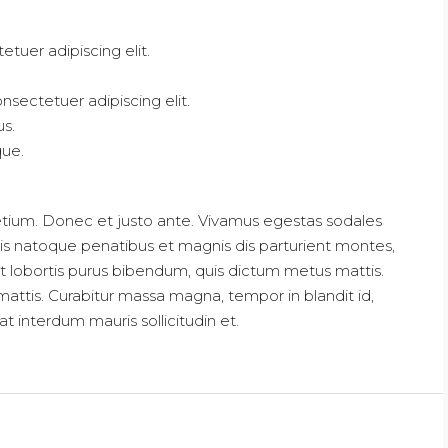
tuer adipiscing elit.
nsectetuer adipiscing elit.
us.
que.
etium. Donec et justo ante. Vivamus egestas sodales
is natoque penatibus et magnis dis parturient montes,
lit lobortis purus bibendum, quis dictum metus mattis.
 mattis. Curabitur massa magna, tempor in blandit id,
 at interdum mauris sollicitudin et.