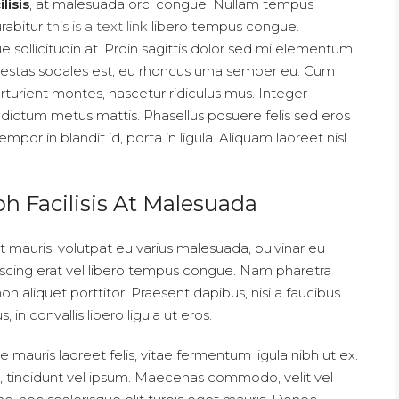
lisis
, at malesuada orci congue. Nullam tempus
urabitur
this is a text link
libero tempus congue.
 sollicitudin at. Proin sagittis dolor sed mi elementum
gestas sodales est, eu rhoncus urna semper eu. Cum
rturient montes, nascetur ridiculus mus. Integer
is dictum metus mattis. Phasellus posuere felis sed eros
por in blandit id, porta in ligula. Aliquam laoreet nisl
bh Facilisis At Malesuada
it mauris, volutpat eu varius malesuada, pulvinar eu
dipiscing erat vel libero tempus congue. Nam pharetra
 aliquet porttitor. Praesent dapibus, nisi a faucibus
n convallis libero ligula ut eros.
e mauris laoreet felis, vitae fermentum ligula nibh ut ex.
, tincidunt vel ipsum. Maecenas commodo, velit vel