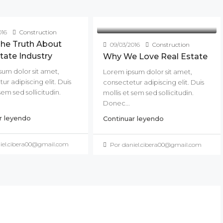
016
Construction
The Truth About
09/03/2016
Construction
tate Industry
Why We Love Real Estate
um dolor sit amet,
Lorem ipsum dolor sit amet,
ur adipiscing elit. Duis
consectetur adipiscing elit. Duis
sem sed sollicitudin.
mollis et sem sed sollicitudin.
Donec...
r leyendo
Continuar leyendo
iel.cibera00@gmail.com
Por daniel.cibera00@gmail.com