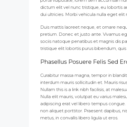
porta vulputate, lorem sem accumsan nunc
dictum elit vel nunc tristique, eu lobortis
dui ultricies. Morbi vehicula nulla eget eli
Duis mattis laoreet neque, et ornare neque
pretium. Donec et justo ante. Vivamus e
sociis natoque penatibus et magnis dis pa
tristique elit lobortis purus bibendum, qu
Phasellus Posuere Felis Sed Er
Curabitur massa magna, tempor in blandit id
interdum mauris sollicitudin et. Mauris risus 
Nullam this is a link nibh facilisis, at mal
Nulla elit mauris, volutpat eu varius malesu
adipiscing erat vel libero tempus congue
non aliquet porttitor. Praesent dapibus, 
metus, in convallis libero ligula ut eros.