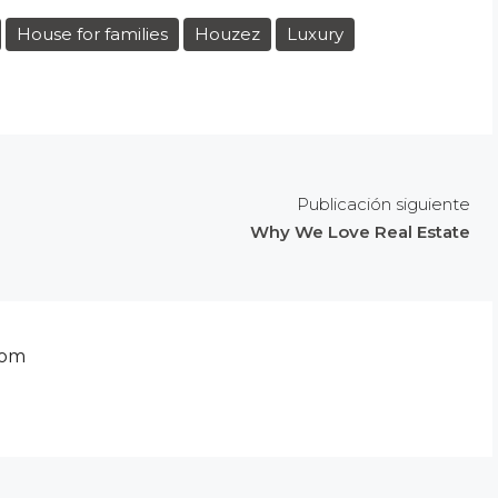
House for families
Houzez
Luxury
Publicación siguiente
Why We Love Real Estate
com