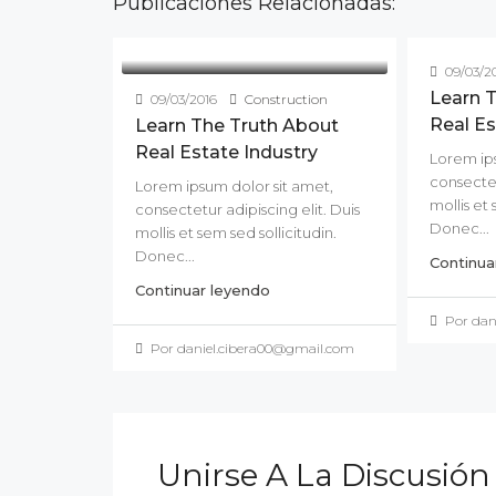
Publicaciones Relacionadas:
09/03/2
Learn 
09/03/2016
Construction
Real Es
Learn The Truth About
Real Estate Industry
Lorem ips
consectet
Lorem ipsum dolor sit amet,
mollis et 
consectetur adipiscing elit. Duis
Donec...
mollis et sem sed sollicitudin.
Donec...
Continua
Continuar leyendo
Por dan
Por daniel.cibera00@gmail.com
Unirse A La Discusión