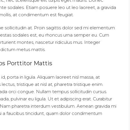
, nec scelerisque elit turpis eget mauris. Donec
 ante sodales. Etiam posuere leo ut leo laoreet, a gravida
t mollis, at condimentum est feugiat.
 sollicitudin at. Proin sagittis dolor sed mi elementum
gestas sodales est, eu rhoncus urna semper eu. Cum
rturient montes, nascetur ridiculus mus. Integer
is dictum metus mattis.
os Porttitor Mattis
, porta in ligula. Aliquam laoreet nisl massa, at
lectus, tristique at nisl at, pharetra tristique enim.
esuada orci congue. Nullam tempus sollicitudin cursus.
ada, pulvinar eu ligula. Ut et adipiscing erat. Curabitur
. Nam pharetra interdum vestibulum. Aenean gravida mi
nisi a faucibus tincidunt, quam dolor condimentum