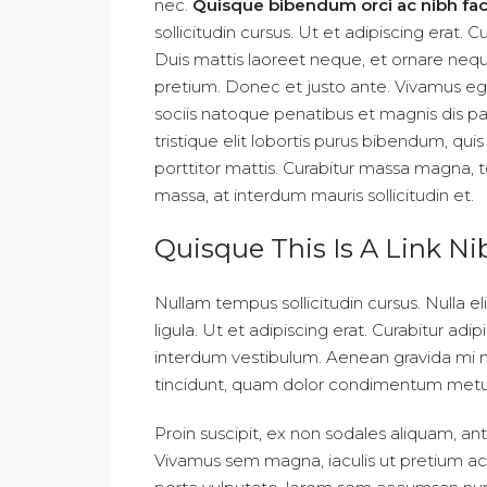
nec.
Quisque bibendum orci ac nibh faci
sollicitudin cursus. Ut et adipiscing erat. C
Duis mattis laoreet neque, et ornare neque
pretium. Donec et justo ante. Vivamus e
sociis natoque penatibus et magnis dis pa
tristique elit lobortis purus bibendum, qu
porttitor mattis. Curabitur massa magna, tem
massa, at interdum mauris sollicitudin et.
Quisque This Is A Link Ni
Nullam tempus sollicitudin cursus. Nulla el
ligula. Ut et adipiscing erat. Curabitur a
interdum vestibulum. Aenean gravida mi non
tincidunt, quam dolor condimentum metus, i
Proin suscipit, ex non sodales aliquam, ant
Vivamus sem magna, iaculis ut pretium ac