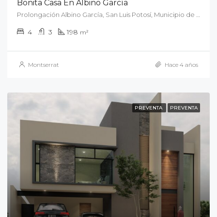
Bonita Casa En Albino García
Prolongación Albino García, San Luis Potosí, Municipio de San Luis Potosí, San Luis Potosí, 78150, México
4
3
198
m²
Montserrat
Hace 4 años
PREVENTA
PREVENTA