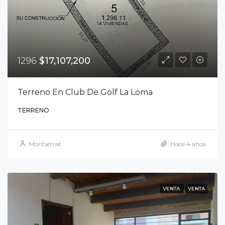
1296
$17,107,200
Terreno En Club De Golf La Loma
TERRENO
Montserrat
Hace 4 años
VENTA
VENTA