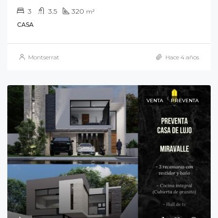
3
3.5
320
m²
CASA
Montserrat
Hace 4 años
VENTA
PREVENTA