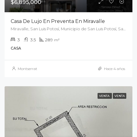
$6,895,000
Casa De Lujo En Preventa En Miravalle
Miravalle, San Luis Potosí, Municipio de San Luis Potosí, San Luis Potosí, México
3
3.5
289
m²
CASA
Montserrat
Hace 4 años
VENTA
VENTA