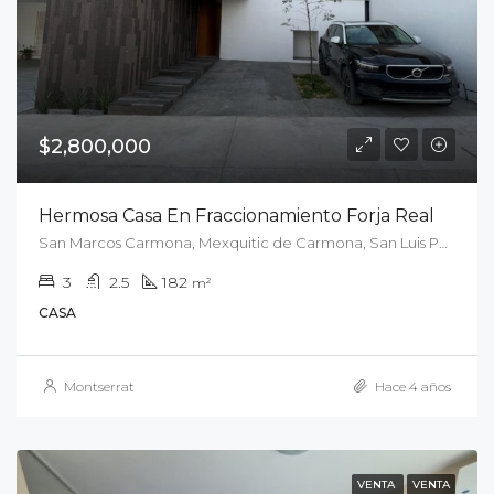
$2,800,000
Hermosa Casa En Fraccionamiento Forja Real
San Marcos Carmona, Mexquitic de Carmona, San Luis Potosí, México
3
2.5
182
m²
CASA
Montserrat
Hace 4 años
VENTA
VENTA