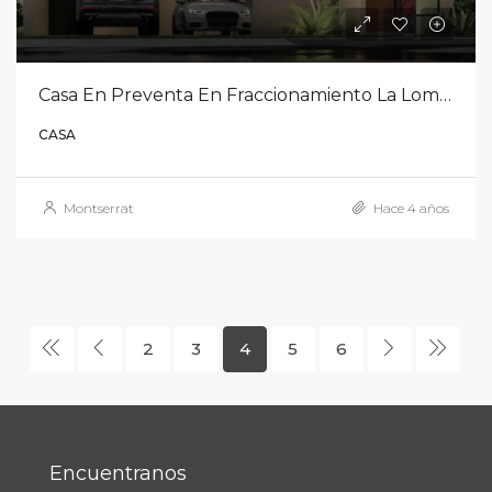
Casa En Preventa En Fraccionamiento La Loma Mixto
CASA
Montserrat
Hace 4 años
2
3
4
5
6
Encuentranos