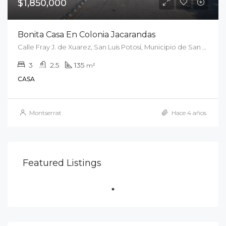
$1,850,000
Bonita Casa En Colonia Jacarandas
Calle Fray J. de Xuarez, San Luis Potosí, Municipio de San Luis Potosí, San Luis Potosí, 78165, México
3
2.5
135
m²
CASA
Montserrat
Hace 4 años
Featured Listings