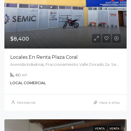
$8,400
Locales En Renta Plaza Coral
Avenida Industrias, Fraccionamiento Valle Dorado 2a. Sección, San Luis Potosí, Municipio de San Luis Potosí, San Luis Potosí, 78399, México
60
m²
LOCAL COMERCIAL
Montserrat
Hace 4 años
VENTA
VENTA