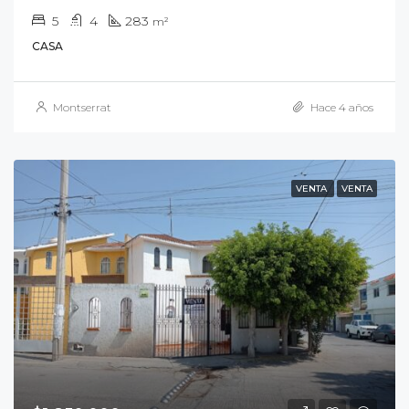
5
4
283
m²
CASA
Montserrat
Hace 4 años
VENTA
VENTA