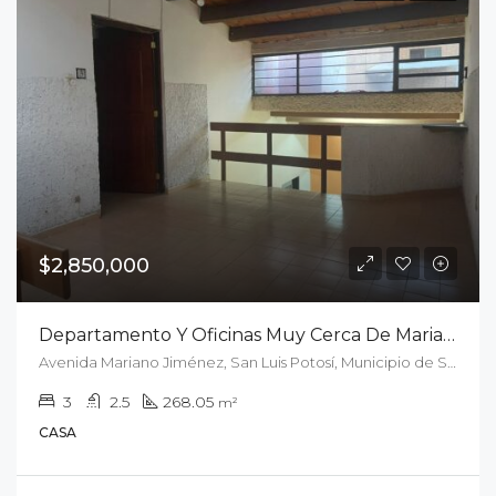
$2,850,000
Departamento Y Oficinas Muy Cerca De Mariano Jiménez
Avenida Mariano Jiménez, San Luis Potosí, Municipio de San Luis Potosí, San Luis Potosí, 78280, México
3
2.5
268.05
m²
CASA